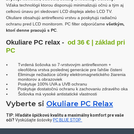
Vďaka technológii ktorou disponujú minimalizujú očnú a tým aj
celkovú únavu pri sledovaní LCD displeja alebo LCD TV.
Okuliare obsahujú antireflexnú vrstvu a poskytujú radiačnú
ochranu pred LCD monitorom. PC filter odporúčame
všetkým,
ktorí denne pracujú s PC
.
Okuliare PC relax -
od 36 € | základ pri
PC
Tvrdená šošovka so 7-vrstvovým antireflexnom +
oleofóbna vrstva poslednej generácie pre ľahšie čisteni
Eliminuje nežiadúce účinky elektromagnetického žiarenia
monitorov a obrazoviek
Poskytuje 100% UVA a UVB ochranu
Poskytuje dostatočnú ochranu k zachovaniu zdravého oka
Šošovka má vysoké antistatické vlastnosti
Vyberte si
Okuliare PC Relax
TIP: Hľadáte špičkovú kvalitu a maximálny komfort pre vaše
oči?
Vyskúšajte šošovky
PC BLUE STOP.