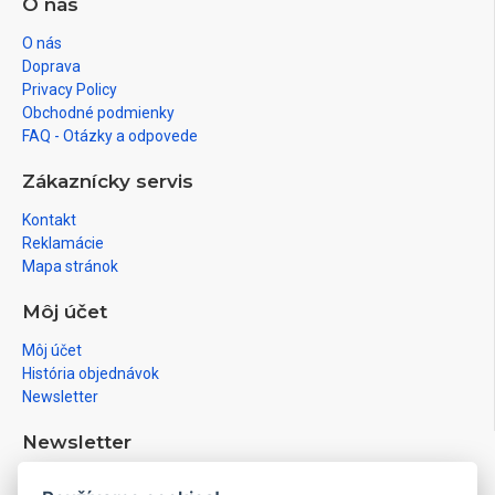
O nás
O nás
Doprava
Privacy Policy
Obchodné podmienky
FAQ - Otázky a odpovede
Zákaznícky servis
Kontakt
Reklamácie
Mapa stránok
Môj účet
Môj účet
História objednávok
Newsletter
Newsletter
Prihláste sa na newsletter a získajte informácie medzi prvými