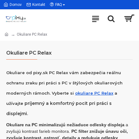
Domov
Kontakt
FAQ
Okuliare PC Relax
Okuliare PC Relax
Okuliare od pixy.sk PC Relax vám zabezpečia reálnu
ochranu zraku pri práci s PC v štýlových okuliarových
moderných rámoch. Vyberte si
okuliare PC Relax
a
príjemný a komfortný pocit pri práci s
užívajte
displejmi.
Okuliare na PC minimalizujú nežiaduce odlesky displeja
a
zvyšujú kontrast farieb monitora.
PC filter znižuje únavu oči,
zvyšuje kontrast, ostrosť, detaily a redukuje odlesky
.