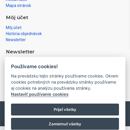
Mapa stránok
Môj účet
Môj účet
História objednávok
Newsletter
Newsletter
Prihláste sa na newsletter a získajte informácie medzi prvými
Používame cookies!
Prihlásiť
Na prevádzku tejto stránky používame cookies. Okrem
cookies potrebných na prevádzku stránky používame
Prečítal(a) som si a súhlasím s
Ochrana osobných údajov
aj cookies na analýzu používania stránky.
Nastaviť používanie cookies
Prijať všetky
Copyright © 2020, pixy.sk, All Rights
Nastavenie
|
Reserved
cookies
Zamietnuť všetky