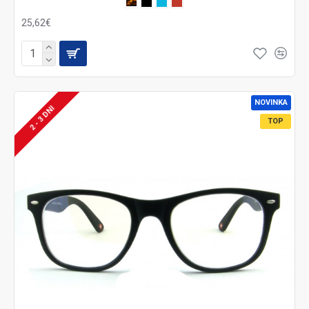
25,62€
NOVINKA
2 - 3 DNI
TOP