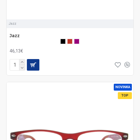
Jazz
Jazz
46,13€
NOVINKA
TOP