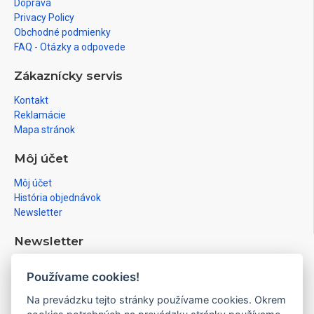
Doprava
Privacy Policy
Obchodné podmienky
FAQ - Otázky a odpovede
Zákaznícky servis
Kontakt
Reklamácie
Mapa stránok
Môj účet
Môj účet
História objednávok
Newsletter
Newsletter
Prihláste sa na newsletter a získajte informácie medzi prvými
Používame cookies!
Prihlásiť
Na prevádzku tejto stránky používame cookies. Okrem